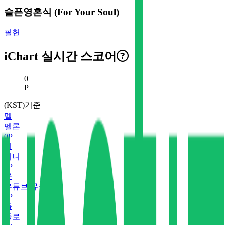
슬픈영혼식 (For Your Soul)
필헌
iChart 실시간 스코어
현재 스코어
0
P
(KST)기준
멜
멜론
0
P
지
지니
0
P
유
유튜브 뮤직
0
P
플
플로