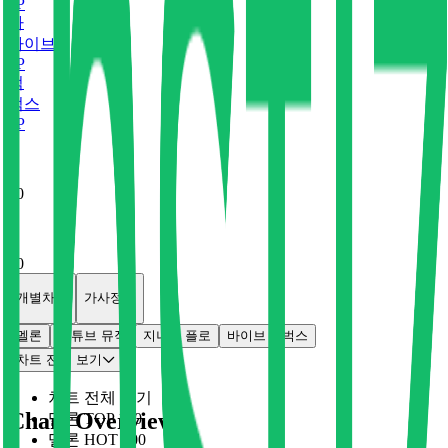
0
P
바
바이브
0
P
벅
벅스
0
P
x
0
x
0
개별차트
가사정보
멜론
유튜브 뮤직
지니
플로
바이브
벅스
차트 전체 보기
차트 전체 보기
Chart Overview
멜론 TOP 100
멜론 HOT 100