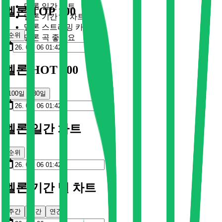
멜론 일간 차트
멜론 TOP 100
멜론 기간 별 차트
멜론 스트리밍 카드
순위
멜론 곡 좋아요
멜론 HOT 100
100일
30일
멜론 일간 차트
순위
멜론 기간 별 차트
주간
월간
연간