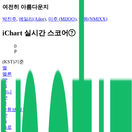
여전히 아름다운지
박진주
,
에일리(Ailee)
,
미주 (MIJOO)
,
해원(NMIXX)
iChart 실시간 스코어
현재 스코어
0
P
(KST)기준
멜
멜론
0
P
지
지니
0
P
유
유튜브 뮤직
0
P
플
플로