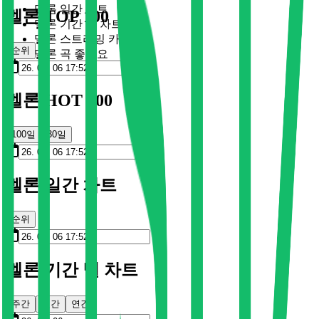
멜론 일간 차트
멜론 TOP 100
멜론 기간 별 차트
멜론 스트리밍 카드
순위
멜론 곡 좋아요
멜론 HOT 100
100일
30일
멜론 일간 차트
순위
멜론 기간 별 차트
주간
월간
연간