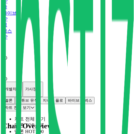
0
P
바
바이브
0
P
벅
벅스
0
P
x
0
x
0
개별차트
가사정보
멜론
유튜브 뮤직
지니
플로
바이브
벅스
차트 전체 보기
차트 전체 보기
Chart Overview
멜론 TOP 100
멜론 HOT 100