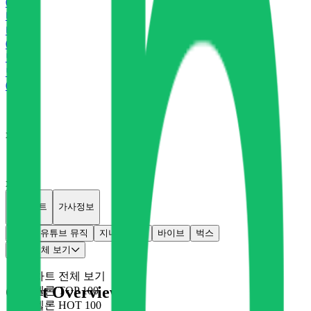
0
P
바
바이브
0
P
벅
벅스
0
P
x
0
x
0
개별차트
가사정보
멜론
유튜브 뮤직
지니
플로
바이브
벅스
차트 전체 보기
차트 전체 보기
Chart Overview
멜론 TOP 100
멜론 HOT 100