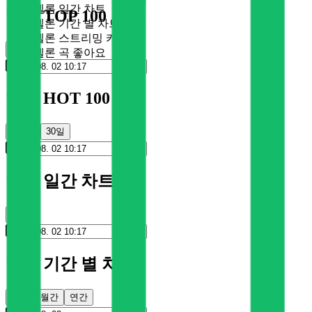
멜론 일간 차트
멜론 TOP 100
멜론 기간 별 차트
멜론 스트리밍 카드
순위
멜론 곡 좋아요
멜론 HOT 100
100일
30일
멜론 일간 차트
순위
멜론 기간 별 차트
주간
월간
연간