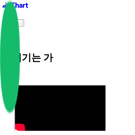
iChart logo
iChart 기록
차트 필터
껍데기는 가