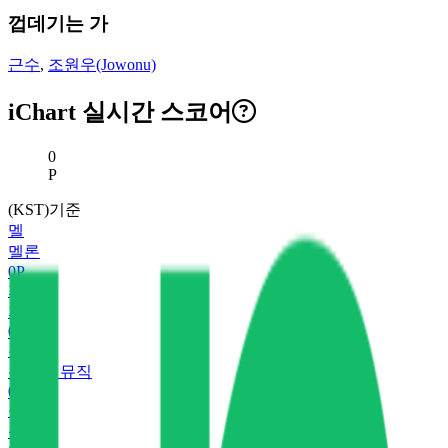
껍데기는 가
근수
,
조원우(Jowonu)
iChart 실시간 스코어
현재 스코어
0
P
(KST)기준
멜
멜론
0
P
지
지니
0
P
유
유튜브 뮤직
0
P
플
플로