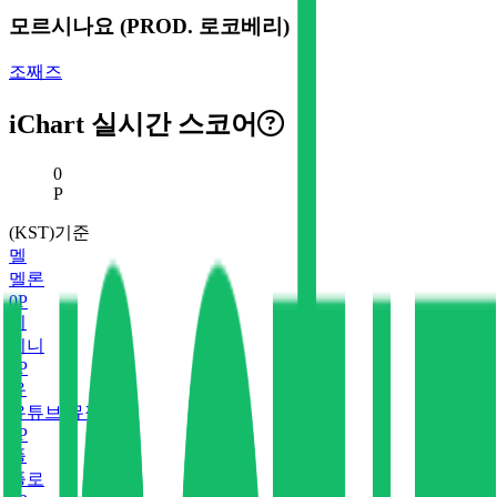
모르시나요 (PROD. 로코베리)
조째즈
iChart 실시간 스코어
현재 스코어
0
P
(KST)기준
멜
멜론
0
P
지
지니
0
P
유
유튜브 뮤직
0
P
플
플로