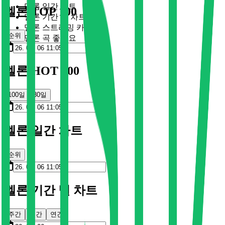
멜론 일간 차트
멜론 TOP 100
멜론 기간 별 차트
멜론 스트리밍 카드
순위
멜론 곡 좋아요
멜론 HOT 100
100일
30일
멜론 일간 차트
순위
멜론 기간 별 차트
주간
월간
연간