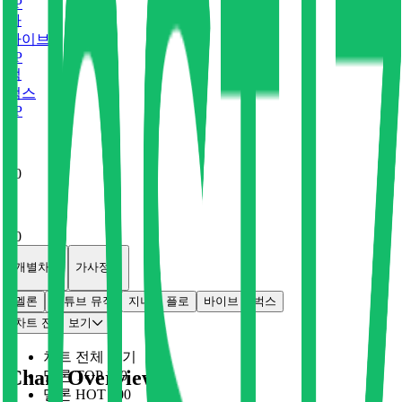
0
P
바
바이브
0
P
벅
벅스
0
P
x
0
x
0
개별차트
가사정보
멜론
유튜브 뮤직
지니
플로
바이브
벅스
차트 전체 보기
차트 전체 보기
Chart Overview
멜론 TOP 100
멜론 HOT 100