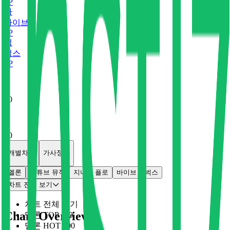
0
P
바
바이브
0
P
벅
벅스
0
P
x
0
x
0
개별차트
가사정보
멜론
유튜브 뮤직
지니
플로
바이브
벅스
차트 전체 보기
차트 전체 보기
Chart Overview
멜론 TOP 100
멜론 HOT 100