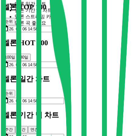
멜론 일간 차트
멜론 TOP 100
멜론 기간 별 차트
멜론 스트리밍 카드
순위
멜론 곡 좋아요
멜론 HOT 100
100일
30일
멜론 일간 차트
순위
멜론 기간 별 차트
주간
월간
연간