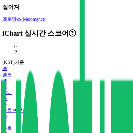
짙어져
멜로망스(Melomance)
iChart 실시간 스코어
현재 스코어
0
P
(KST)기준
멜
멜론
0
P
지
지니
0
P
유
유튜브 뮤직
0
P
플
플로