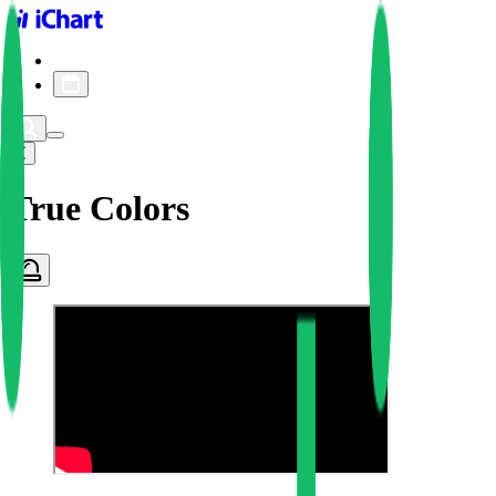
iChart logo
iChart 기록
차트 필터
True Colors