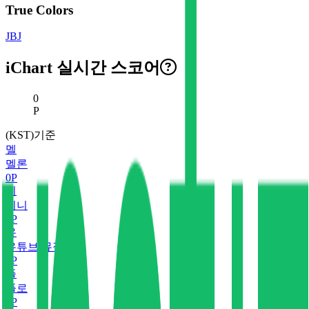
True Colors
JBJ
iChart 실시간 스코어
현재 스코어
0
P
(KST)기준
멜
멜론
0
P
지
지니
0
P
유
유튜브 뮤직
0
P
플
플로
0
P