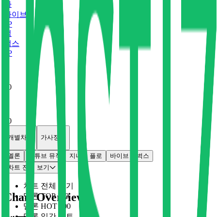
바
바이브
0
P
벅
벅스
0
P
x
0
x
0
개별차트
가사정보
멜론
유튜브 뮤직
지니
플로
바이브
벅스
차트 전체 보기
차트 전체 보기
Chart Overview
멜론 TOP 100
멜론 HOT 100
멜론 일간 차트