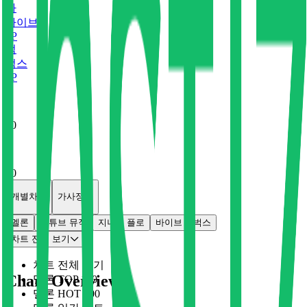
바
바이브
0
P
벅
벅스
0
P
x
0
x
0
개별차트
가사정보
멜론
유튜브 뮤직
지니
플로
바이브
벅스
차트 전체 보기
차트 전체 보기
Chart Overview
멜론 TOP 100
멜론 HOT 100