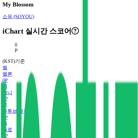
My Blossom
소유 (SOYOU)
iChart 실시간 스코어
현재 스코어
0
P
(KST)기준
멜
멜론
0
P
지
지니
0
P
유
유튜브 뮤직
0
P
플
플로
0
P