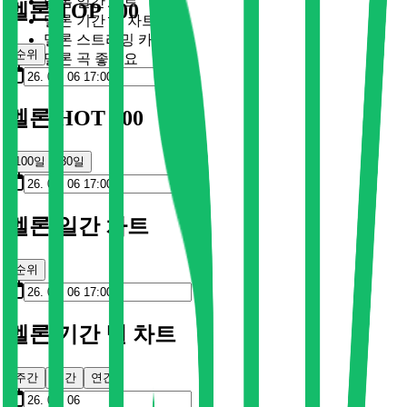
멜론 일간 차트
멜론 TOP 100
멜론 기간 별 차트
멜론 스트리밍 카드
순위
멜론 곡 좋아요
멜론 HOT 100
100일
30일
멜론 일간 차트
순위
멜론 기간 별 차트
주간
월간
연간