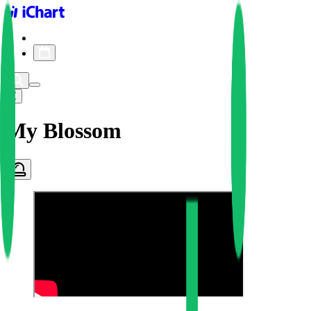
iChart logo
iChart 기록
차트 필터
My Blossom