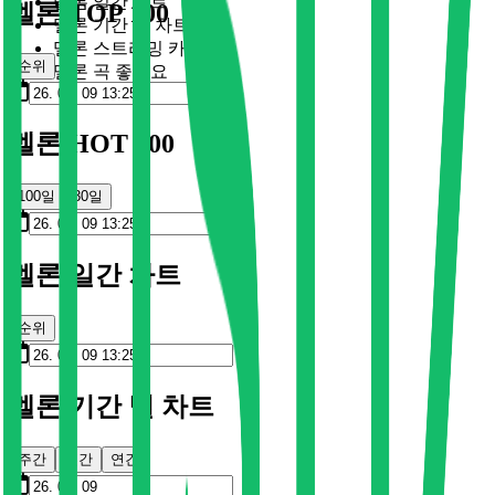
멜론 일간 차트
멜론 TOP 100
멜론 기간 별 차트
멜론 스트리밍 카드
순위
멜론 곡 좋아요
멜론 HOT 100
100일
30일
멜론 일간 차트
순위
멜론 기간 별 차트
주간
월간
연간