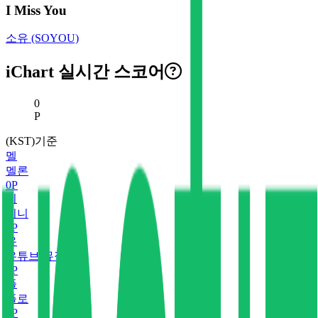
I Miss You
소유 (SOYOU)
iChart 실시간 스코어
현재 스코어
0
P
(KST)기준
멜
멜론
0
P
지
지니
0
P
유
유튜브 뮤직
0
P
플
플로
0
P