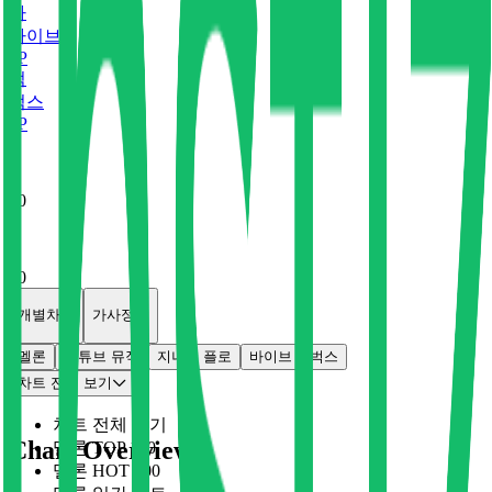
바
바이브
0
P
벅
벅스
0
P
x
0
x
0
개별차트
가사정보
멜론
유튜브 뮤직
지니
플로
바이브
벅스
차트 전체 보기
차트 전체 보기
Chart Overview
멜론 TOP 100
멜론 HOT 100