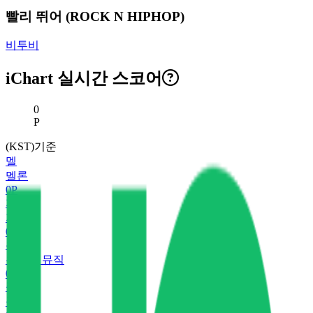
빨리 뛰어 (ROCK N HIPHOP)
비투비
iChart 실시간 스코어
현재 스코어
0
P
(KST)기준
멜
멜론
0
P
지
지니
0
P
유
유튜브 뮤직
0
P
플
플로