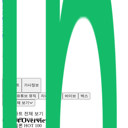
0
P
바
바이브
0
P
벅
벅스
0
P
x
0
x
0
개별차트
가사정보
멜론
유튜브 뮤직
지니
플로
바이브
벅스
차트 전체 보기
차트 전체 보기
Chart Overview
멜론 TOP 100
멜론 HOT 100