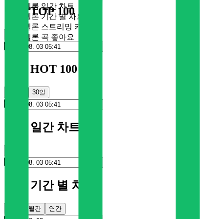
멜론 일간 차트
멜론 TOP 100
멜론 기간 별 차트
멜론 스트리밍 카드
순위
멜론 곡 좋아요
멜론 HOT 100
100일
30일
멜론 일간 차트
순위
멜론 기간 별 차트
주간
월간
연간