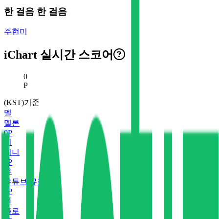
한 걸음 한 걸음
주현미
iChart 실시간 스코어
현재 스코어
0
P
(KST)기준
멜
멜론
0
P
지
지니
0
P
유
유튜브 뮤직
0
P
플
플로