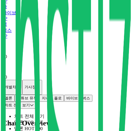
0
P
바
바이브
0
P
벅
벅스
0
P
x
0
x
0
개별차트
가사정보
멜론
유튜브 뮤직
지니
플로
바이브
벅스
차트 전체 보기
차트 전체 보기
Chart Overview
멜론 TOP 100
멜론 HOT 100