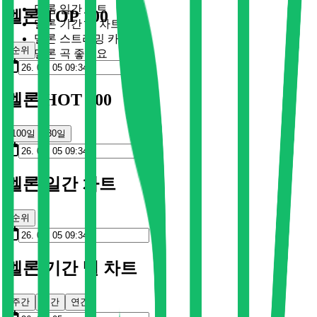
멜론 일간 차트
멜론 TOP 100
멜론 기간 별 차트
멜론 스트리밍 카드
순위
멜론 곡 좋아요
멜론 HOT 100
100일
30일
멜론 일간 차트
순위
멜론 기간 별 차트
주간
월간
연간