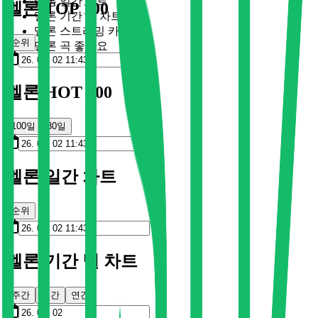
멜론 일간 차트
멜론 TOP 100
멜론 기간 별 차트
멜론 스트리밍 카드
순위
멜론 곡 좋아요
멜론 HOT 100
100일
30일
멜론 일간 차트
순위
멜론 기간 별 차트
주간
월간
연간