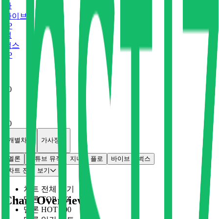
바
바이브
0
P
벅
벅스
0
P
x
0
x
0
개별차트
가사정보
멜론
유튜브 뮤직
지니
플로
바이브
벅스
차트 전체 보기
차트 전체 보기
Chart Overview
멜론 TOP 100
멜론 HOT 100