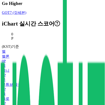
Go Higher
GOT7 (갓세븐)
iChart 실시간 스코어
현재 스코어
0
P
(KST)기준
멜
멜론
0
P
지
지니
0
P
유
유튜브 뮤직
0
P
플
플로
0
P