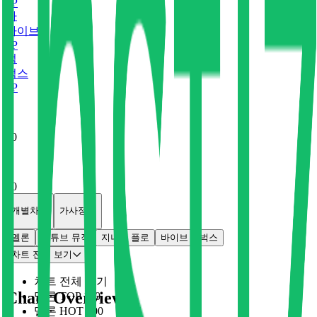
0
P
바
바이브
0
P
벅
벅스
0
P
x
0
x
0
개별차트
가사정보
멜론
유튜브 뮤직
지니
플로
바이브
벅스
차트 전체 보기
차트 전체 보기
Chart Overview
멜론 TOP 100
멜론 HOT 100