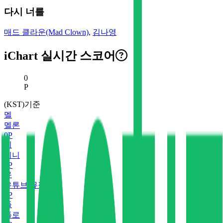
다시 너를
매드 클라운(Mad Clown)
,
김나영
iChart 실시간 스코어
현재 스코어
0
P
(KST)기준
멜
멜론
0
P
지
지니
0
P
유
유튜브 뮤직
0
P
플
플로