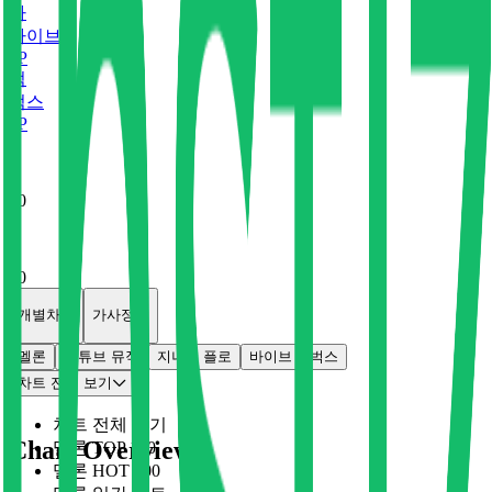
바
바이브
0
P
벅
벅스
0
P
x
0
x
0
개별차트
가사정보
멜론
유튜브 뮤직
지니
플로
바이브
벅스
차트 전체 보기
차트 전체 보기
Chart Overview
멜론 TOP 100
멜론 HOT 100