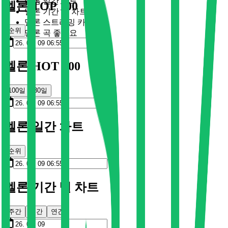
멜론 일간 차트
멜론 TOP 100
멜론 기간 별 차트
멜론 스트리밍 카드
순위
멜론 곡 좋아요
멜론 HOT 100
100일
30일
멜론 일간 차트
순위
멜론 기간 별 차트
주간
월간
연간