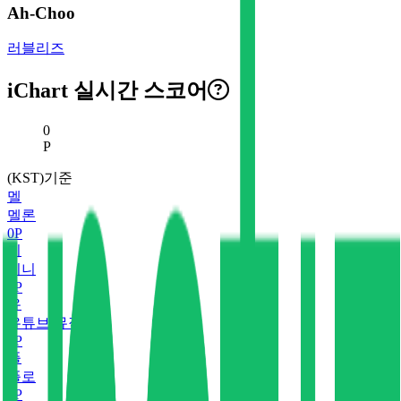
Ah-Choo
러블리즈
iChart 실시간 스코어
현재 스코어
0
P
(KST)기준
멜
멜론
0
P
지
지니
0
P
유
유튜브 뮤직
0
P
플
플로
0
P