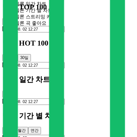
멜론 일간 차트
멜론 TOP 100
멜론 기간 별 차트
멜론 스트리밍 카드
순위
멜론 곡 좋아요
멜론 HOT 100
100일
30일
멜론 일간 차트
순위
멜론 기간 별 차트
주간
월간
연간