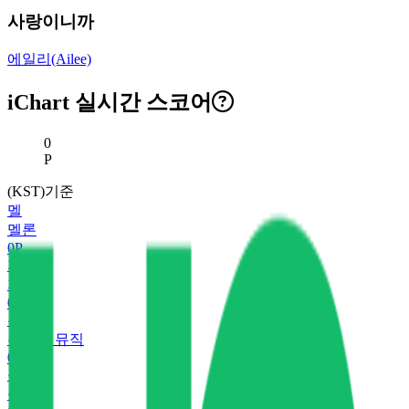
사랑이니까
에일리(Ailee)
iChart 실시간 스코어
현재 스코어
0
P
(KST)기준
멜
멜론
0
P
지
지니
0
P
유
유튜브 뮤직
0
P
플
플로