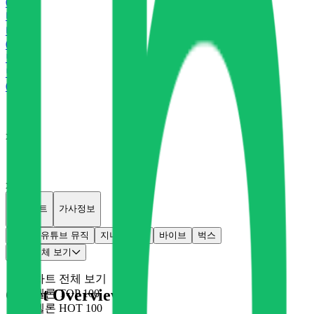
0
P
바
바이브
0
P
벅
벅스
0
P
x
0
x
0
개별차트
가사정보
멜론
유튜브 뮤직
지니
플로
바이브
벅스
차트 전체 보기
차트 전체 보기
Chart Overview
멜론 TOP 100
멜론 HOT 100