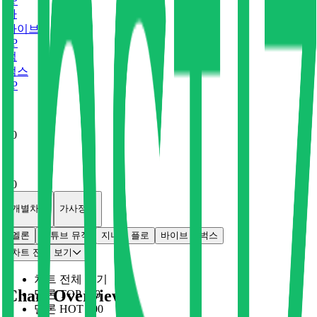
0
P
바
바이브
0
P
벅
벅스
0
P
x
0
x
0
개별차트
가사정보
멜론
유튜브 뮤직
지니
플로
바이브
벅스
차트 전체 보기
차트 전체 보기
Chart Overview
멜론 TOP 100
멜론 HOT 100