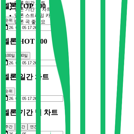
멜론 일간 차트
멜론 TOP 100
멜론 기간 별 차트
멜론 스트리밍 카드
순위
멜론 곡 좋아요
멜론 HOT 100
100일
30일
멜론 일간 차트
순위
멜론 기간 별 차트
주간
월간
연간