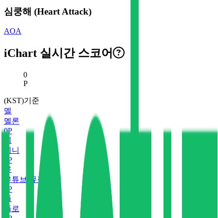
심쿵해 (Heart Attack)
AOA
iChart 실시간 스코어
현재 스코어
0
P
(KST)기준
멜
멜론
0
P
지
지니
0
P
유
유튜브 뮤직
0
P
플
플로