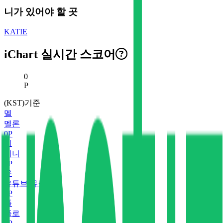
니가 있어야 할 곳
KATIE
iChart 실시간 스코어
현재 스코어
0
P
(KST)기준
멜
멜론
0
P
지
지니
0
P
유
유튜브 뮤직
0
P
플
플로