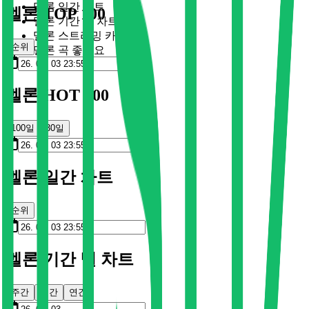
멜론 일간 차트
멜론 TOP 100
멜론 기간 별 차트
멜론 스트리밍 카드
순위
멜론 곡 좋아요
멜론 HOT 100
100일
30일
멜론 일간 차트
순위
멜론 기간 별 차트
주간
월간
연간