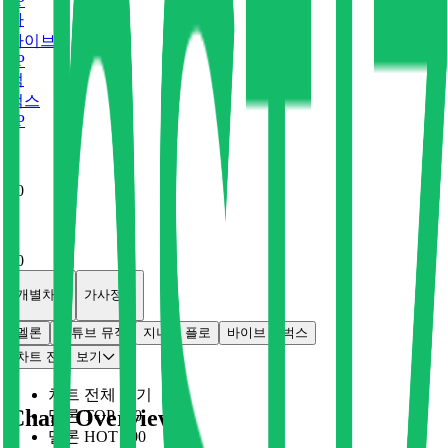
0
P
바
바이브
0
P
벅
벅스
0
P
x
0
x
0
개별차트
가사정보
멜론
유튜브 뮤직
지니
플로
바이브
벅스
차트 전체 보기
차트 전체 보기
Chart Overview
멜론 TOP 100
멜론 HOT 100