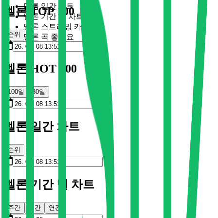
멜론 일간 차트
멜론 TOP 100
멜론 기간 별 차트
멜론 스트리밍 카드
순위
멜론 곡 좋아요
멜론 HOT 100
100일
30일
멜론 일간 차트
순위
멜론 기간 별 차트
주간
월간
연간