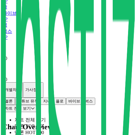
0
P
바
바이브
0
P
벅
벅스
0
P
x
0
x
0
개별차트
가사정보
멜론
유튜브 뮤직
지니
플로
바이브
벅스
차트 전체 보기
차트 전체 보기
Chart Overview
멜론 TOP 100
멜론 HOT 100