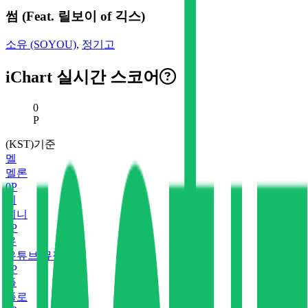
썸 (Feat. 릴보이 of 긱스)
소유 (SOYOU)
,
정기고
iChart 실시간 스코어
현재 스코어
0
P
(KST)기준
멜
멜론
0
P
지
지니
0
P
유
유튜브 뮤직
0
P
플
플로