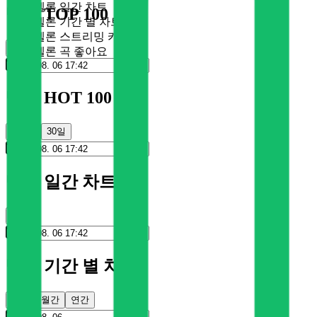
멜론 일간 차트
멜론 TOP 100
멜론 기간 별 차트
멜론 스트리밍 카드
순위
멜론 곡 좋아요
멜론 HOT 100
100일
30일
멜론 일간 차트
순위
멜론 기간 별 차트
주간
월간
연간