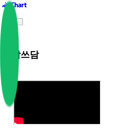
iChart logo
iChart 기록
차트 필터
쓰담쓰담