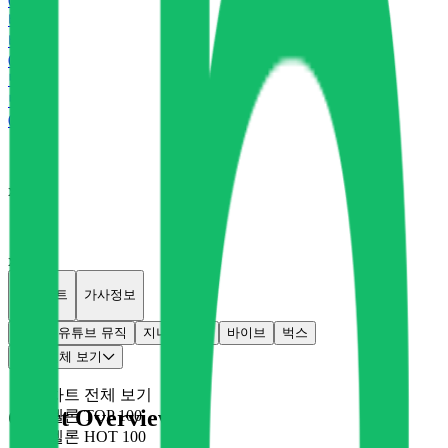
0
P
바
바이브
0
P
벅
벅스
0
P
x
0
x
0
개별차트
가사정보
멜론
유튜브 뮤직
지니
플로
바이브
벅스
차트 전체 보기
차트 전체 보기
Chart Overview
멜론 TOP 100
멜론 HOT 100