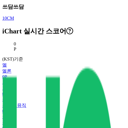
쓰담쓰담
10CM
iChart 실시간 스코어
현재 스코어
0
P
(KST)기준
멜
멜론
0
P
지
지니
0
P
유
유튜브 뮤직
0
P
플
플로