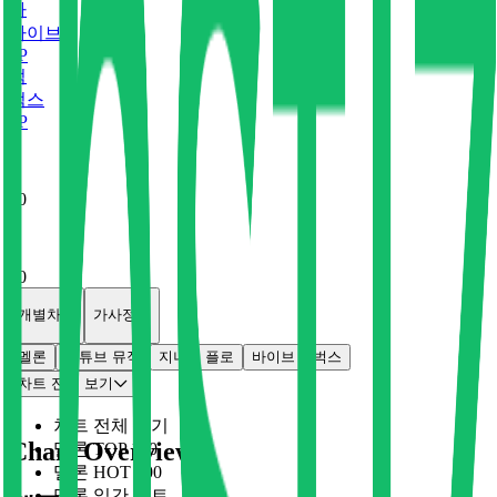
바
바이브
0
P
벅
벅스
0
P
x
0
x
0
개별차트
가사정보
멜론
유튜브 뮤직
지니
플로
바이브
벅스
차트 전체 보기
차트 전체 보기
Chart Overview
멜론 TOP 100
멜론 HOT 100
멜론 일간 차트