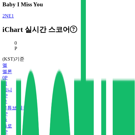
Baby I Miss You
2NE1
iChart 실시간 스코어
현재 스코어
0
P
(KST)기준
멜
멜론
0
P
지
지니
0
P
유
유튜브 뮤직
0
P
플
플로
0
P