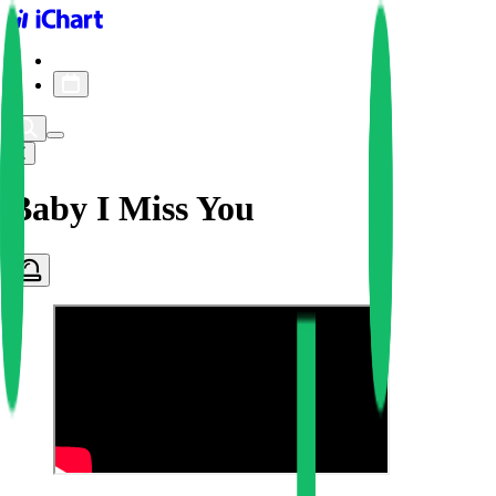
iChart logo
iChart 기록
차트 필터
Baby I Miss You