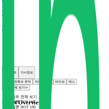
0
P
바
바이브
0
P
벅
벅스
0
P
x
0
x
0
개별차트
가사정보
멜론
유튜브 뮤직
지니
플로
바이브
벅스
차트 전체 보기
차트 전체 보기
Chart Overview
멜론 TOP 100
멜론 HOT 100