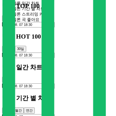
멜론 일간 차트
멜론 TOP 100
멜론 기간 별 차트
멜론 스트리밍 카드
순위
멜론 곡 좋아요
멜론 HOT 100
100일
30일
멜론 일간 차트
순위
멜론 기간 별 차트
주간
월간
연간