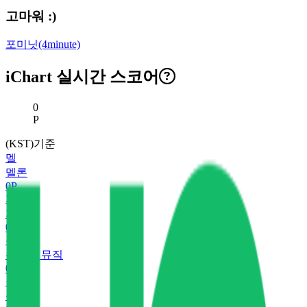
고마워 :)
포미닛(4minute)
iChart 실시간 스코어
현재 스코어
0
P
(KST)기준
멜
멜론
0
P
지
지니
0
P
유
유튜브 뮤직
0
P
플
플로