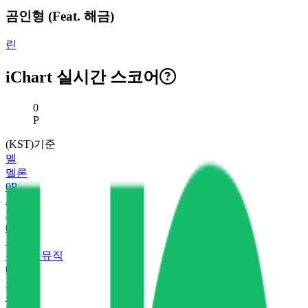
곰인형 (Feat. 해금)
린
iChart 실시간 스코어
현재 스코어
0
P
(KST)기준
멜
멜론
0
P
지
지니
0
P
유
유튜브 뮤직
0
P
플
플로