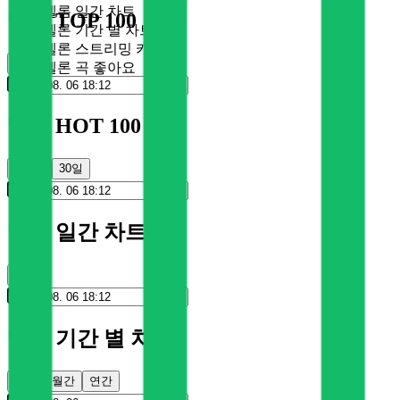
멜론 일간 차트
멜론 TOP 100
멜론 기간 별 차트
멜론 스트리밍 카드
순위
멜론 곡 좋아요
멜론 HOT 100
100일
30일
멜론 일간 차트
순위
멜론 기간 별 차트
주간
월간
연간