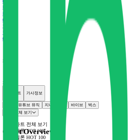
0
P
바
바이브
0
P
벅
벅스
0
P
x
0
x
0
개별차트
가사정보
멜론
유튜브 뮤직
지니
플로
바이브
벅스
차트 전체 보기
차트 전체 보기
Chart Overview
멜론 TOP 100
멜론 HOT 100