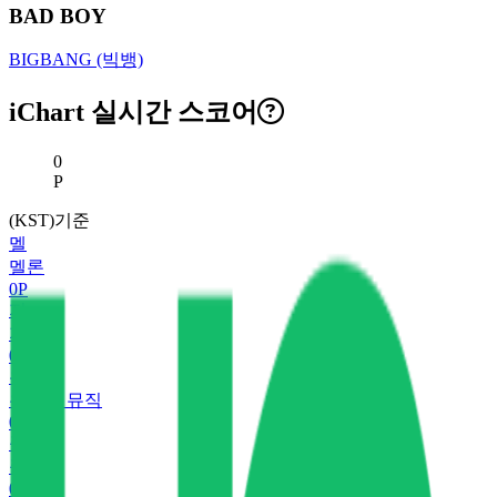
BAD BOY
BIGBANG (빅뱅)
iChart 실시간 스코어
현재 스코어
0
P
(KST)기준
멜
멜론
0
P
지
지니
0
P
유
유튜브 뮤직
0
P
플
플로
0
P