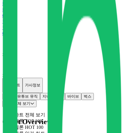
바
바이브
0
P
벅
벅스
0
P
x
0
x
0
개별차트
가사정보
멜론
유튜브 뮤직
지니
플로
바이브
벅스
차트 전체 보기
차트 전체 보기
Chart Overview
멜론 TOP 100
멜론 HOT 100