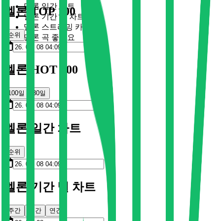
멜론 일간 차트
멜론 TOP 100
멜론 기간 별 차트
멜론 스트리밍 카드
순위
멜론 곡 좋아요
멜론 HOT 100
100일
30일
멜론 일간 차트
순위
멜론 기간 별 차트
주간
월간
연간