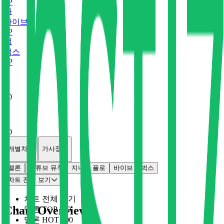
0
P
바
바이브
0
P
벅
벅스
0
P
x
0
x
0
개별차트
가사정보
멜론
유튜브 뮤직
지니
플로
바이브
벅스
차트 전체 보기
차트 전체 보기
Chart Overview
멜론 TOP 100
멜론 HOT 100