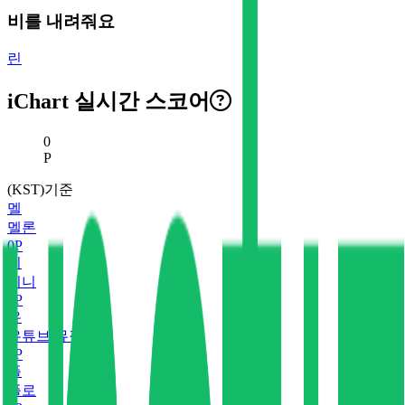
비를 내려줘요
린
iChart 실시간 스코어
현재 스코어
0
P
(KST)기준
멜
멜론
0
P
지
지니
0
P
유
유튜브 뮤직
0
P
플
플로