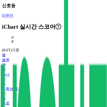
신호등
이무진
iChart 실시간 스코어
현재 스코어
0
P
(KST)기준
멜
멜론
0
P
지
지니
0
P
유
유튜브 뮤직
0
P
플
플로