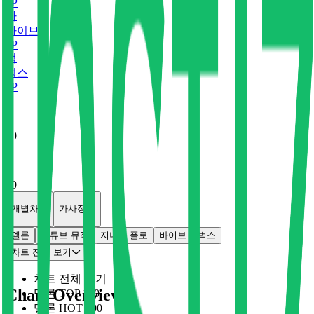
0
P
바
바이브
0
P
벅
벅스
0
P
x
0
x
0
개별차트
가사정보
멜론
유튜브 뮤직
지니
플로
바이브
벅스
차트 전체 보기
차트 전체 보기
Chart Overview
멜론 TOP 100
멜론 HOT 100