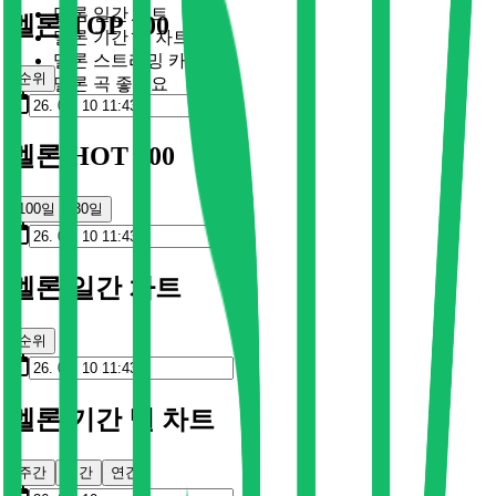
멜론 일간 차트
멜론 TOP 100
멜론 기간 별 차트
멜론 스트리밍 카드
순위
멜론 곡 좋아요
멜론 HOT 100
100일
30일
멜론 일간 차트
순위
멜론 기간 별 차트
주간
월간
연간