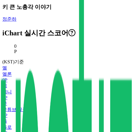
키 큰 노총각 이야기
정준하
iChart 실시간 스코어
현재 스코어
0
P
(KST)기준
멜
멜론
0
P
지
지니
0
P
유
유튜브 뮤직
0
P
플
플로