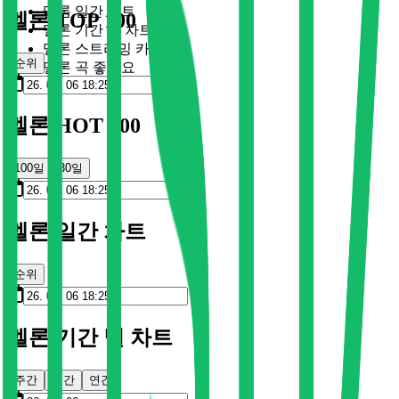
멜론 일간 차트
멜론 TOP 100
멜론 기간 별 차트
멜론 스트리밍 카드
순위
멜론 곡 좋아요
멜론 HOT 100
100일
30일
멜론 일간 차트
순위
멜론 기간 별 차트
주간
월간
연간