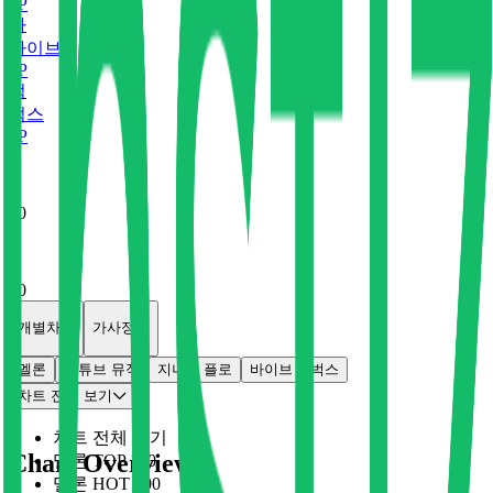
0
P
바
바이브
0
P
벅
벅스
0
P
x
0
x
0
개별차트
가사정보
멜론
유튜브 뮤직
지니
플로
바이브
벅스
차트 전체 보기
차트 전체 보기
Chart Overview
멜론 TOP 100
멜론 HOT 100