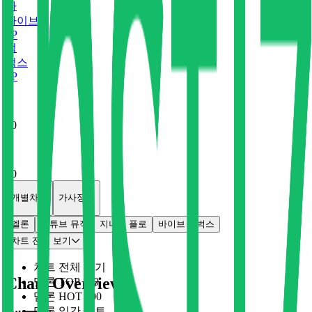
바
바이브
0
P
벅
벅스
0
P
x
0
x
0
개별차트
가사정보
멜론
유튜브 뮤직
지니
플로
바이브
벅스
차트 전체 보기
차트 전체 보기
Chart Overview
멜론 TOP 100
멜론 HOT 100
멜론 일간 차트