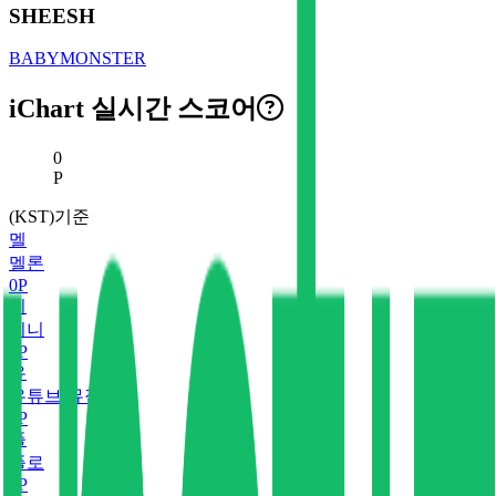
SHEESH
BABYMONSTER
iChart 실시간 스코어
현재 스코어
0
P
(KST)기준
멜
멜론
0
P
지
지니
0
P
유
유튜브 뮤직
0
P
플
플로
0
P