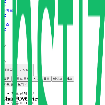
0
P
바
바이브
0
P
벅
벅스
0
P
x
0
x
0
개별차트
가사정보
멜론
유튜브 뮤직
지니
플로
바이브
벅스
차트 전체 보기
차트 전체 보기
Chart Overview
멜론 TOP 100
멜론 HOT 100