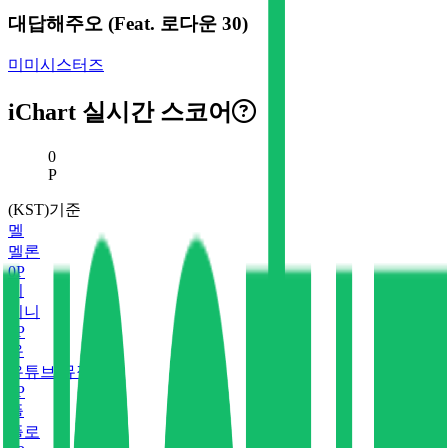
대답해주오 (Feat. 로다운 30)
미미시스터즈
iChart 실시간 스코어
현재 스코어
0
P
(KST)기준
멜
멜론
0
P
지
지니
0
P
유
유튜브 뮤직
0
P
플
플로