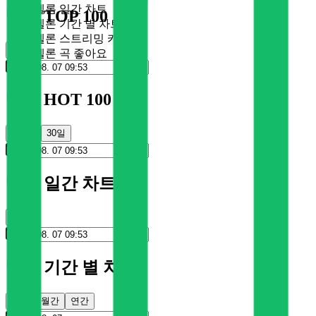
멜론 일간 차트
멜론 TOP 100
멜론 기간 별 차트
멜론 스트리밍 카드
순위
멜론 곡 좋아요
멜론 HOT 100
100일
30일
멜론 일간 차트
순위
멜론 기간 별 차트
주간
월간
연간