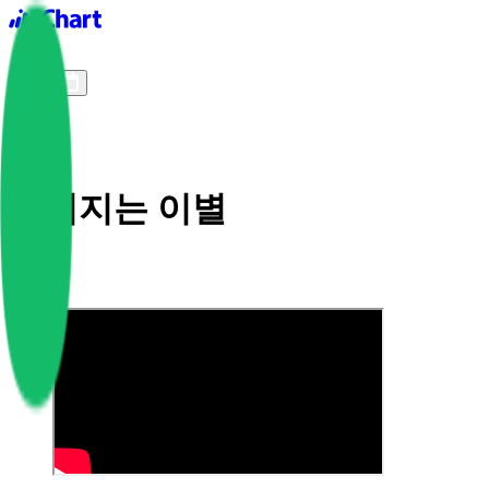
iChart logo
iChart 기록
차트 필터
잊혀지는 이별