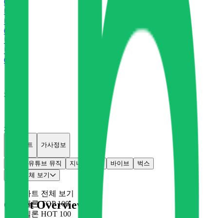
0
P
바
바이브
0
P
벅
벅스
0
P
x
0
x
0
개별차트
가사정보
멜론
유튜브 뮤직
지니
플로
바이브
벅스
차트 전체 보기
차트 전체 보기
Chart Overview
멜론 TOP 100
멜론 HOT 100