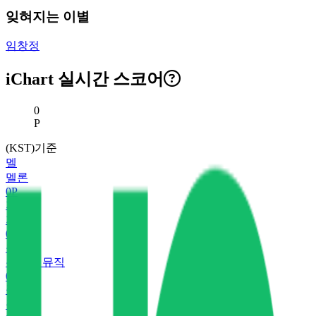
잊혀지는 이별
임창정
iChart 실시간 스코어
현재 스코어
0
P
(KST)기준
멜
멜론
0
P
지
지니
0
P
유
유튜브 뮤직
0
P
플
플로