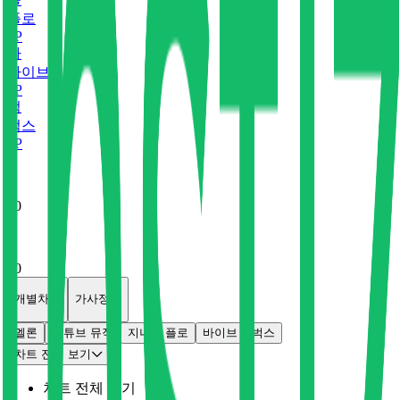
플로
0
P
바
바이브
0
P
벅
벅스
0
P
x
0
x
0
개별차트
가사정보
멜론
유튜브 뮤직
지니
플로
바이브
벅스
차트 전체 보기
차트 전체 보기