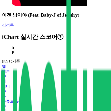
이젠 남이야 (Feat. Baby-J of Jewelry)
김경록
iChart 실시간 스코어
현재 스코어
0
P
(KST)기준
멜
멜론
0
P
지
지니
0
P
유
유튜브 뮤직
0
P
플