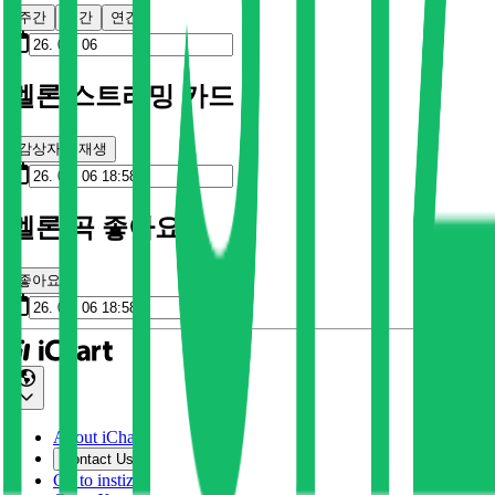
주간
월간
연간
멜론 스트리밍 카드
감상자
재생
멜론 곡 좋아요
좋아요
About iChart
Contact Us
Go to instiz