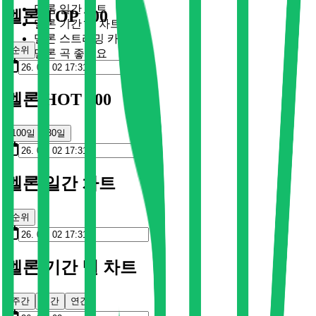
멜론 일간 차트
멜론 TOP 100
멜론 기간 별 차트
멜론 스트리밍 카드
순위
멜론 곡 좋아요
멜론 HOT 100
100일
30일
멜론 일간 차트
순위
멜론 기간 별 차트
주간
월간
연간