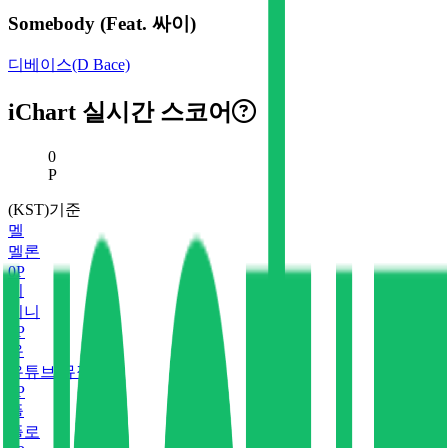
Somebody (Feat. 싸이)
디베이스(D Bace)
iChart 실시간 스코어
현재 스코어
0
P
(KST)기준
멜
멜론
0
P
지
지니
0
P
유
유튜브 뮤직
0
P
플
플로