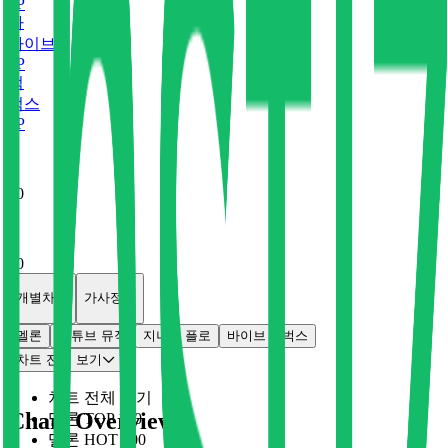
0
P
바
바이브
0
P
벅
벅스
0
P
x
0
x
0
개별차트
가사정보
멜론
유튜브 뮤직
지니
플로
바이브
벅스
차트 전체 보기
차트 전체 보기
Chart Overview
멜론 TOP 100
멜론 HOT 100