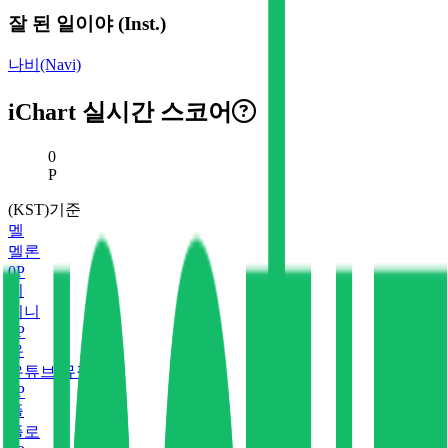
잘 된 일이야 (Inst.)
나비(Navi)
iChart 실시간 스코어
현재 스코어
0
P
(KST)기준
멜
멜론
0
P
지
지니
0
P
유
유튜브 뮤직
0
P
플
플로