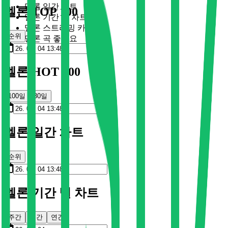
멜론 일간 차트
멜론 TOP 100
멜론 기간 별 차트
멜론 스트리밍 카드
순위
멜론 곡 좋아요
멜론 HOT 100
100일
30일
멜론 일간 차트
순위
멜론 기간 별 차트
주간
월간
연간