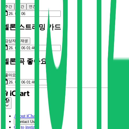
주간
월간
연간
멜론 스트리밍 카드
감상자
재생
멜론 곡 좋아요
좋아요
About iChart
Contact Us
Go to instiz