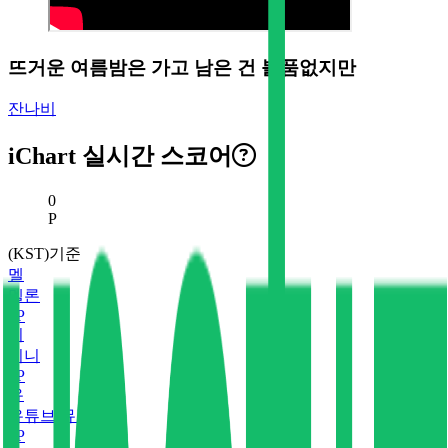
뜨거운 여름밤은 가고 남은 건 볼품없지만
잔나비
iChart 실시간 스코어
현재 스코어
0
P
(KST)기준
멜
멜론
0
P
지
지니
0
P
유
유튜브 뮤직
0
P