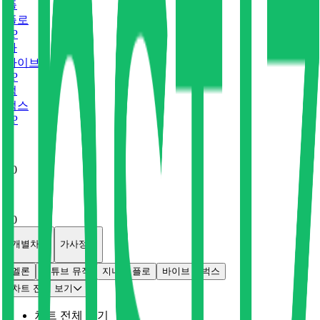
플
플로
0
P
바
바이브
0
P
벅
벅스
0
P
x
0
x
0
개별차트
가사정보
멜론
유튜브 뮤직
지니
플로
바이브
벅스
차트 전체 보기
차트 전체 보기