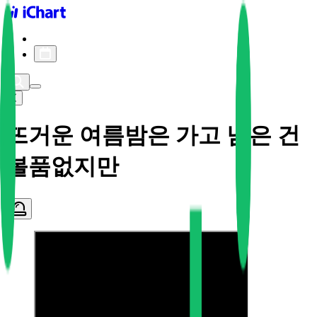
iChart logo
iChart 기록
차트 필터
뜨거운 여름밤은 가고 남은 건
볼품없지만