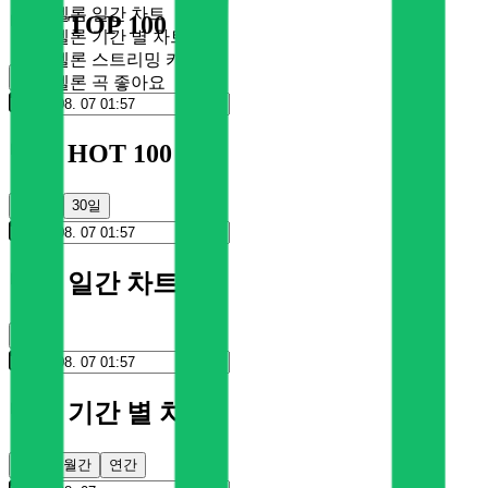
멜론 일간 차트
멜론 TOP 100
멜론 기간 별 차트
멜론 스트리밍 카드
순위
멜론 곡 좋아요
멜론 HOT 100
100일
30일
멜론 일간 차트
순위
멜론 기간 별 차트
주간
월간
연간