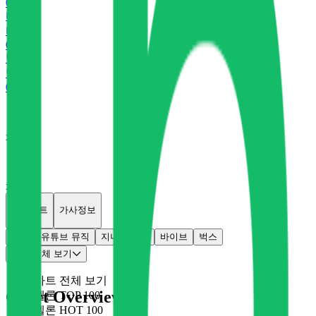
0
P
바
바이브
0
P
벅
벅스
0
P
x
0
x
0
개별차트
가사정보
멜론
유튜브 뮤직
지니
플로
바이브
벅스
차트 전체 보기
차트 전체 보기
Chart Overview
멜론 TOP 100
멜론 HOT 100