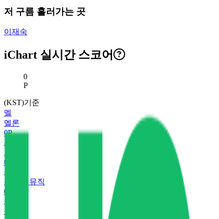
저 구름 흘러가는 곳
이재숙
iChart 실시간 스코어
현재 스코어
0
P
(KST)기준
멜
멜론
0
P
지
지니
0
P
유
유튜브 뮤직
0
P
플
플로