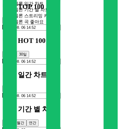
멜론 일간 차트
멜론 TOP 100
멜론 기간 별 차트
멜론 스트리밍 카드
순위
멜론 곡 좋아요
멜론 HOT 100
100일
30일
멜론 일간 차트
순위
멜론 기간 별 차트
주간
월간
연간