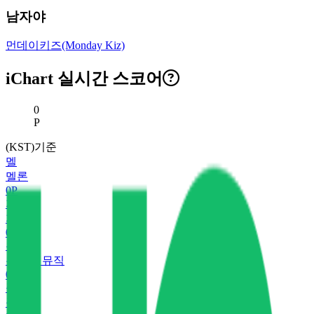
남자야
먼데이키즈(Monday Kiz)
iChart 실시간 스코어
현재 스코어
0
P
(KST)기준
멜
멜론
0
P
지
지니
0
P
유
유튜브 뮤직
0
P
플
플로