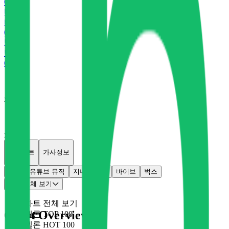
0
P
바
바이브
0
P
벅
벅스
0
P
x
0
x
0
개별차트
가사정보
멜론
유튜브 뮤직
지니
플로
바이브
벅스
차트 전체 보기
차트 전체 보기
Chart Overview
멜론 TOP 100
멜론 HOT 100