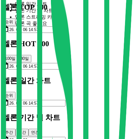
멜론 일간 차트
멜론 TOP 100
멜론 기간 별 차트
멜론 스트리밍 카드
순위
멜론 곡 좋아요
멜론 HOT 100
100일
30일
멜론 일간 차트
순위
멜론 기간 별 차트
주간
월간
연간