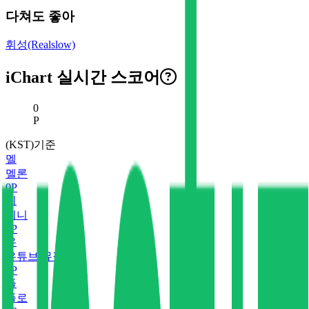
다쳐도 좋아
휘성(Realslow)
iChart 실시간 스코어
현재 스코어
0
P
(KST)기준
멜
멜론
0
P
지
지니
0
P
유
유튜브 뮤직
0
P
플
플로