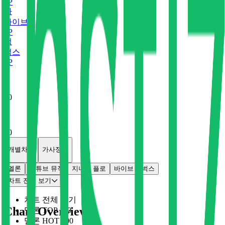
0
P
바
바이브
0
P
벅
벅스
0
P
x
0
x
0
개별차트
가사정보
멜론
유튜브 뮤직
지니
플로
바이브
벅스
차트 전체 보기
차트 전체 보기
Chart Overview
멜론 TOP 100
멜론 HOT 100