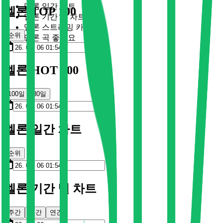
멜론 일간 차트
멜론 TOP 100
멜론 기간 별 차트
멜론 스트리밍 카드
순위
멜론 곡 좋아요
멜론 HOT 100
100일
30일
멜론 일간 차트
순위
멜론 기간 별 차트
주간
월간
연간