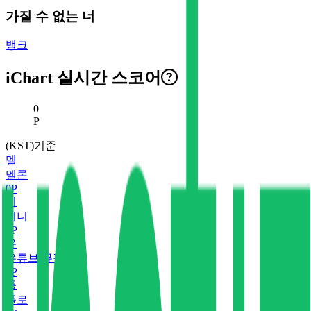
가질 수 없는 너
뱅크
iChart 실시간 스코어
현재 스코어
0
P
(KST)기준
멜
멜론
0
P
지
지니
0
P
유
유튜브 뮤직
0
P
플
플로