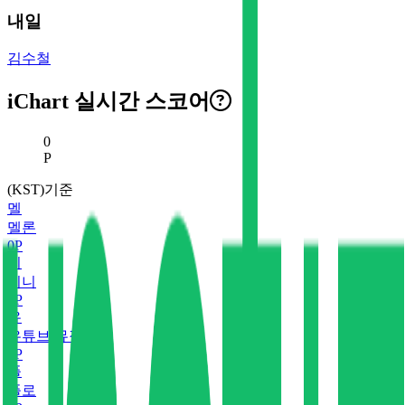
내일
김수철
iChart 실시간 스코어
현재 스코어
0
P
(KST)기준
멜
멜론
0
P
지
지니
0
P
유
유튜브 뮤직
0
P
플
플로