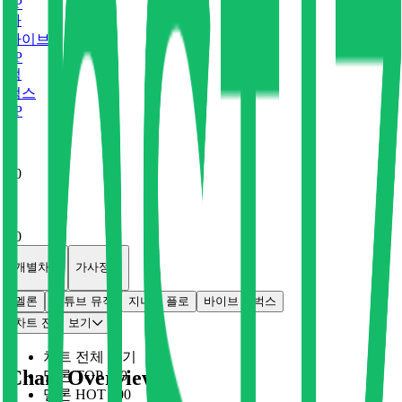
0
P
바
바이브
0
P
벅
벅스
0
P
x
0
x
0
개별차트
가사정보
멜론
유튜브 뮤직
지니
플로
바이브
벅스
차트 전체 보기
차트 전체 보기
Chart Overview
멜론 TOP 100
멜론 HOT 100