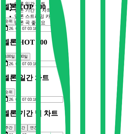
멜론 일간 차트
멜론 TOP 100
멜론 기간 별 차트
멜론 스트리밍 카드
순위
멜론 곡 좋아요
멜론 HOT 100
100일
30일
멜론 일간 차트
순위
멜론 기간 별 차트
주간
월간
연간