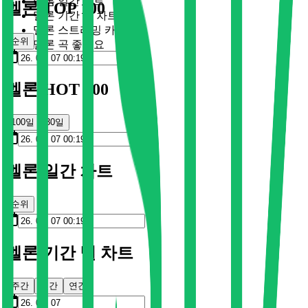
멜론 일간 차트
멜론 TOP 100
멜론 기간 별 차트
멜론 스트리밍 카드
순위
멜론 곡 좋아요
멜론 HOT 100
100일
30일
멜론 일간 차트
순위
멜론 기간 별 차트
주간
월간
연간