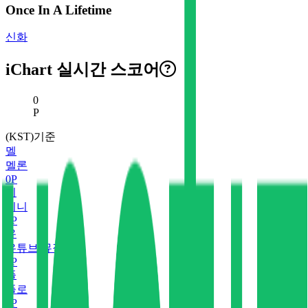
Once In A Lifetime
신화
iChart 실시간 스코어
현재 스코어
0
P
(KST)기준
멜
멜론
0
P
지
지니
0
P
유
유튜브 뮤직
0
P
플
플로
0
P