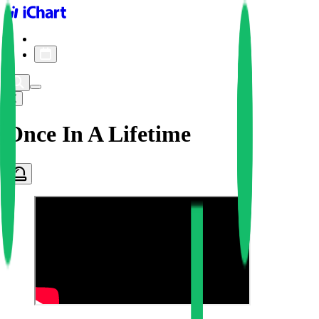
iChart logo
iChart 기록
차트 필터
Once In A Lifetime