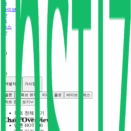
바
바이브
0
P
벅
벅스
0
P
x
0
x
0
개별차트
가사정보
멜론
유튜브 뮤직
지니
플로
바이브
벅스
차트 전체 보기
차트 전체 보기
Chart Overview
멜론 TOP 100
멜론 HOT 100