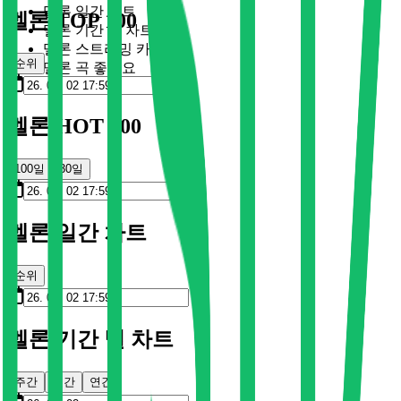
멜론 일간 차트
멜론 TOP 100
멜론 기간 별 차트
멜론 스트리밍 카드
순위
멜론 곡 좋아요
멜론 HOT 100
100일
30일
멜론 일간 차트
순위
멜론 기간 별 차트
주간
월간
연간