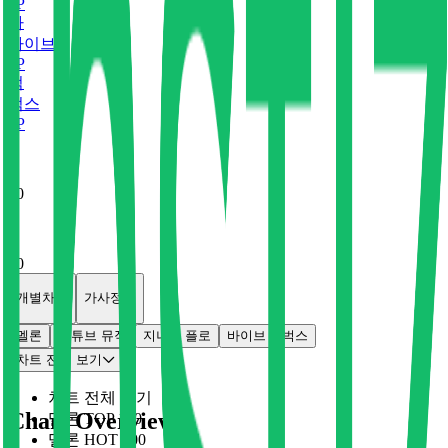
0
P
바
바이브
0
P
벅
벅스
0
P
x
0
x
0
개별차트
가사정보
멜론
유튜브 뮤직
지니
플로
바이브
벅스
차트 전체 보기
차트 전체 보기
Chart Overview
멜론 TOP 100
멜론 HOT 100