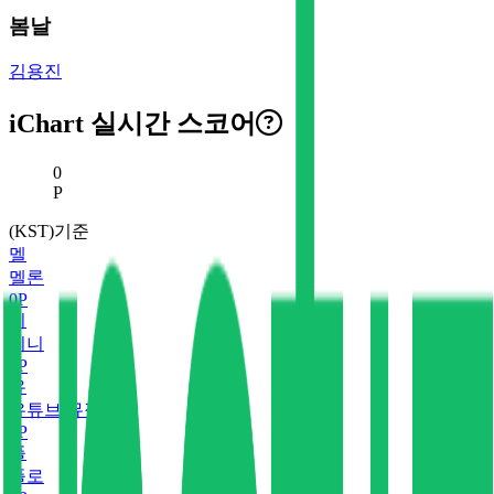
봄날
김용진
iChart 실시간 스코어
현재 스코어
0
P
(KST)기준
멜
멜론
0
P
지
지니
0
P
유
유튜브 뮤직
0
P
플
플로