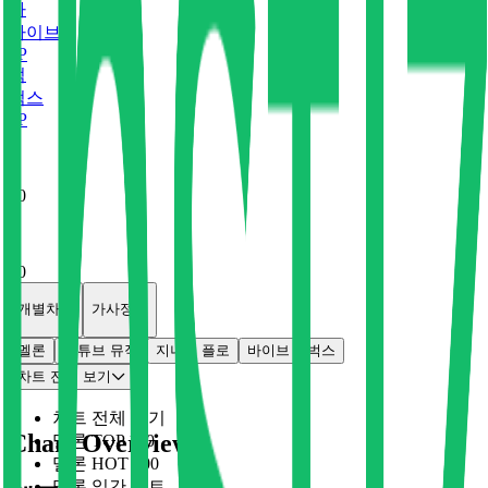
바
바이브
0
P
벅
벅스
0
P
x
0
x
0
개별차트
가사정보
멜론
유튜브 뮤직
지니
플로
바이브
벅스
차트 전체 보기
차트 전체 보기
Chart Overview
멜론 TOP 100
멜론 HOT 100
멜론 일간 차트