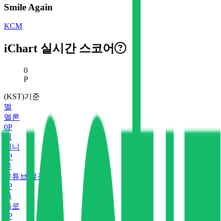
Smile Again
KCM
iChart 실시간 스코어
현재 스코어
0
P
(KST)기준
멜
멜론
0
P
지
지니
0
P
유
유튜브 뮤직
0
P
플
플로
0
P