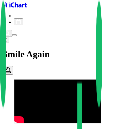
iChart logo
iChart 기록
차트 필터
Smile Again