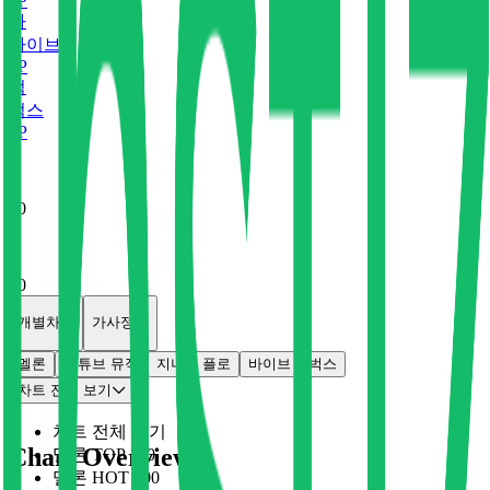
0
P
바
바이브
0
P
벅
벅스
0
P
x
0
x
0
개별차트
가사정보
멜론
유튜브 뮤직
지니
플로
바이브
벅스
차트 전체 보기
차트 전체 보기
Chart Overview
멜론 TOP 100
멜론 HOT 100