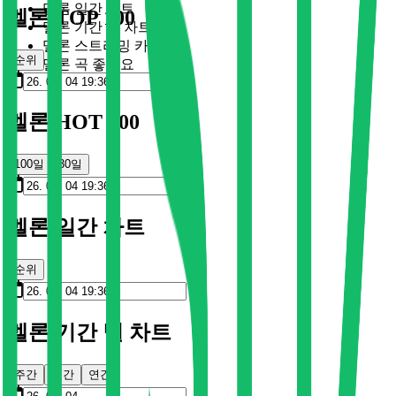
멜론 일간 차트
멜론 TOP 100
멜론 기간 별 차트
멜론 스트리밍 카드
순위
멜론 곡 좋아요
멜론 HOT 100
100일
30일
멜론 일간 차트
순위
멜론 기간 별 차트
주간
월간
연간