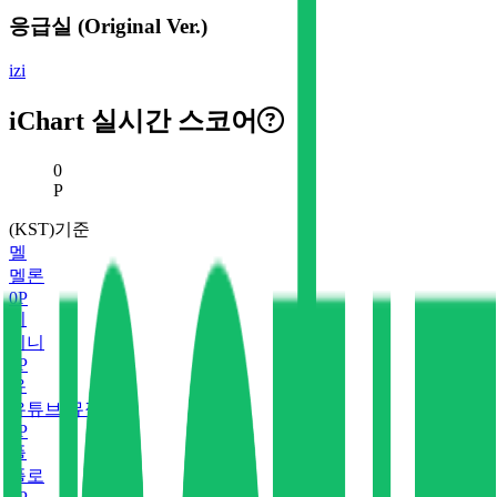
응급실 (Original Ver.)
izi
iChart 실시간 스코어
현재 스코어
0
P
(KST)기준
멜
멜론
0
P
지
지니
0
P
유
유튜브 뮤직
0
P
플
플로