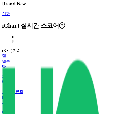
Brand New
신화
iChart 실시간 스코어
현재 스코어
0
P
(KST)기준
멜
멜론
0
P
지
지니
0
P
유
유튜브 뮤직
0
P
플
플로
0
P