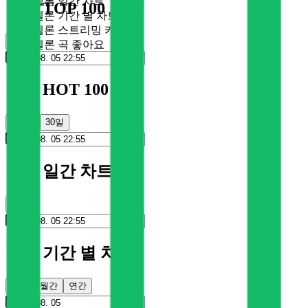
멜론 일간 차트
멜론 TOP 100
멜론 기간 별 차트
멜론 스트리밍 카드
순위
멜론 곡 좋아요
멜론 HOT 100
100일
30일
멜론 일간 차트
순위
멜론 기간 별 차트
주간
월간
연간