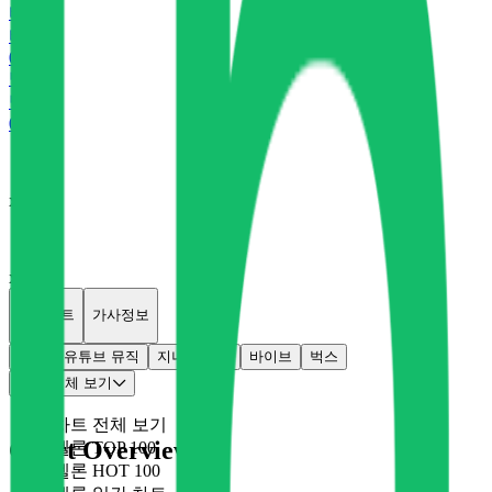
바
바이브
0
P
벅
벅스
0
P
x
0
x
0
개별차트
가사정보
멜론
유튜브 뮤직
지니
플로
바이브
벅스
차트 전체 보기
차트 전체 보기
Chart Overview
멜론 TOP 100
멜론 HOT 100