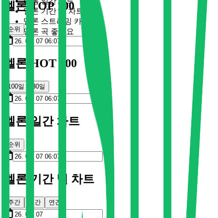
멜론 일간 차트
멜론 TOP 100
멜론 기간 별 차트
멜론 스트리밍 카드
순위
멜론 곡 좋아요
멜론 HOT 100
100일
30일
멜론 일간 차트
순위
멜론 기간 별 차트
주간
월간
연간