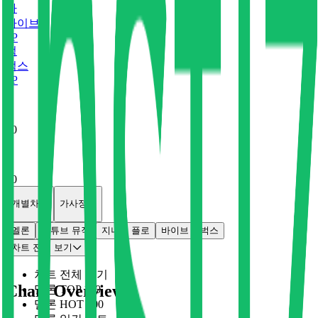
바
바이브
0
P
벅
벅스
0
P
x
0
x
0
개별차트
가사정보
멜론
유튜브 뮤직
지니
플로
바이브
벅스
차트 전체 보기
차트 전체 보기
Chart Overview
멜론 TOP 100
멜론 HOT 100