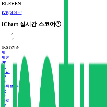
ELEVEN
IVE(아이브)
iChart 실시간 스코어
현재 스코어
0
P
(KST)기준
멜
멜론
0
P
지
지니
0
P
유
유튜브 뮤직
0
P
플
플로
0
P