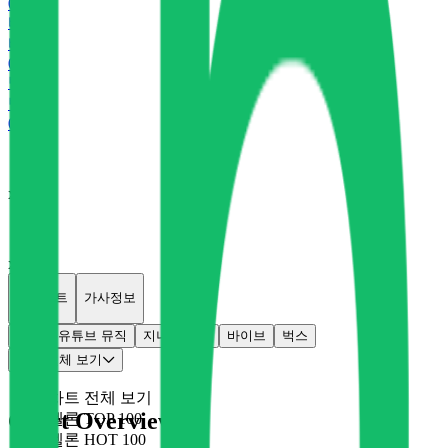
0
P
바
바이브
0
P
벅
벅스
0
P
x
0
x
0
개별차트
가사정보
멜론
유튜브 뮤직
지니
플로
바이브
벅스
차트 전체 보기
차트 전체 보기
Chart Overview
멜론 TOP 100
멜론 HOT 100