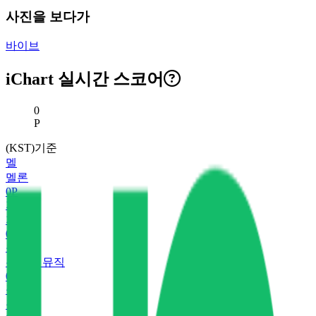
사진을 보다가
바이브
iChart 실시간 스코어
현재 스코어
0
P
(KST)기준
멜
멜론
0
P
지
지니
0
P
유
유튜브 뮤직
0
P
플
플로