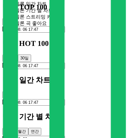
멜론 일간 차트
멜론 TOP 100
멜론 기간 별 차트
멜론 스트리밍 카드
순위
멜론 곡 좋아요
멜론 HOT 100
100일
30일
멜론 일간 차트
순위
멜론 기간 별 차트
주간
월간
연간