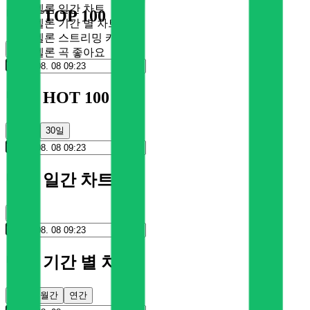
멜론 일간 차트
멜론 TOP 100
멜론 기간 별 차트
멜론 스트리밍 카드
순위
멜론 곡 좋아요
멜론 HOT 100
100일
30일
멜론 일간 차트
순위
멜론 기간 별 차트
주간
월간
연간