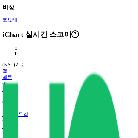
비상
코요태
iChart 실시간 스코어
현재 스코어
0
P
(KST)기준
멜
멜론
0
P
지
지니
0
P
유
유튜브 뮤직
0
P
플
플로