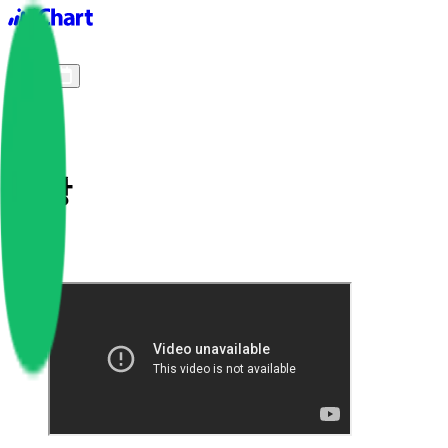
iChart logo
iChart 기록
차트 필터
비상