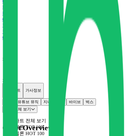
0
P
바
바이브
0
P
벅
벅스
0
P
x
0
x
0
개별차트
가사정보
멜론
유튜브 뮤직
지니
플로
바이브
벅스
차트 전체 보기
차트 전체 보기
Chart Overview
멜론 TOP 100
멜론 HOT 100