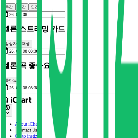
주간
월간
연간
멜론 스트리밍 카드
감상자
재생
멜론 곡 좋아요
좋아요
About iChart
Contact Us
Go to instiz