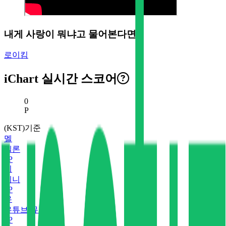
내게 사랑이 뭐냐고 물어본다면
로이킴
iChart 실시간 스코어
현재 스코어
0
P
(KST)기준
멜
멜론
0
P
지
지니
0
P
유
유튜브 뮤직
0
P