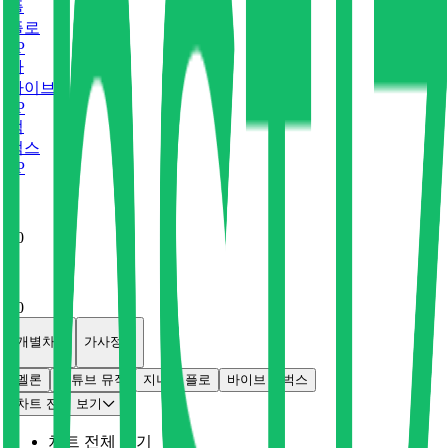
플
플로
0
P
바
바이브
0
P
벅
벅스
0
P
x
0
x
0
개별차트
가사정보
멜론
유튜브 뮤직
지니
플로
바이브
벅스
차트 전체 보기
차트 전체 보기