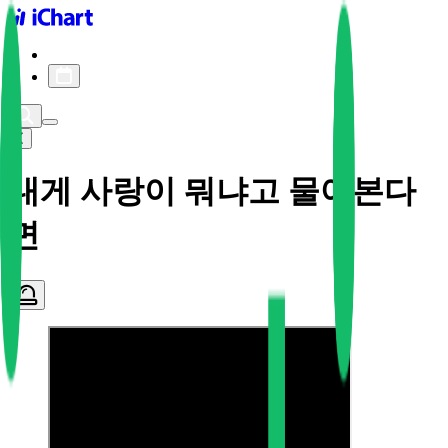
iChart logo
iChart 기록
차트 필터
내게 사랑이 뭐냐고 물어본다
면