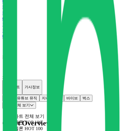
0
P
바
바이브
0
P
벅
벅스
0
P
x
0
x
0
개별차트
가사정보
멜론
유튜브 뮤직
지니
플로
바이브
벅스
차트 전체 보기
차트 전체 보기
Chart Overview
멜론 TOP 100
멜론 HOT 100