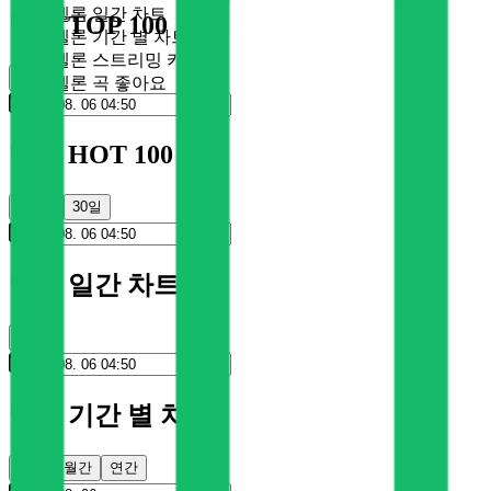
멜론 일간 차트
멜론 TOP 100
멜론 기간 별 차트
멜론 스트리밍 카드
순위
멜론 곡 좋아요
멜론 HOT 100
100일
30일
멜론 일간 차트
순위
멜론 기간 별 차트
주간
월간
연간