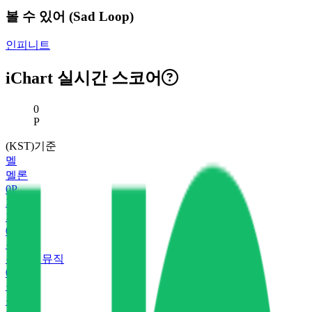
볼 수 있어 (Sad Loop)
인피니트
iChart 실시간 스코어
현재 스코어
0
P
(KST)기준
멜
멜론
0
P
지
지니
0
P
유
유튜브 뮤직
0
P
플
플로