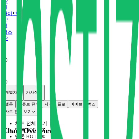
0
P
바
바이브
0
P
벅
벅스
0
P
x
0
x
0
개별차트
가사정보
멜론
유튜브 뮤직
지니
플로
바이브
벅스
차트 전체 보기
차트 전체 보기
Chart Overview
멜론 TOP 100
멜론 HOT 100