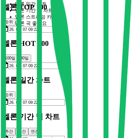
멜론 일간 차트
멜론 TOP 100
멜론 기간 별 차트
멜론 스트리밍 카드
순위
멜론 곡 좋아요
멜론 HOT 100
100일
30일
멜론 일간 차트
순위
멜론 기간 별 차트
주간
월간
연간