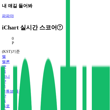
내 얘길 들어봐
파파야
iChart 실시간 스코어
현재 스코어
0
P
(KST)기준
멜
멜론
0
P
지
지니
0
P
유
유튜브 뮤직
0
P
플
플로