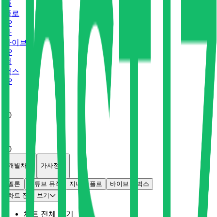
플
플로
0
P
바
바이브
0
P
벅
벅스
0
P
x
0
x
0
개별차트
가사정보
멜론
유튜브 뮤직
지니
플로
바이브
벅스
차트 전체 보기
차트 전체 보기