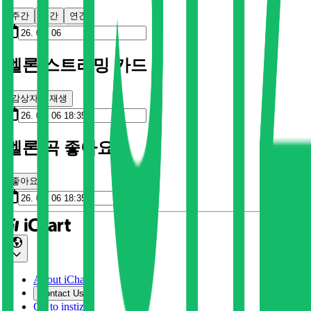
주간
월간
연간
멜론 스트리밍 카드
감상자
재생
멜론 곡 좋아요
좋아요
About iChart
Contact Us
Go to instiz