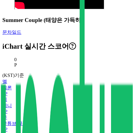
Summer Couple (태양은 가득히)
문차일드
iChart 실시간 스코어
현재 스코어
0
P
(KST)기준
멜
멜론
0
P
지
지니
0
P
유
유튜브 뮤직
0
P