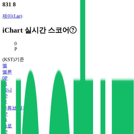
831 8
제이(J.ae)
iChart 실시간 스코어
현재 스코어
0
P
(KST)기준
멜
멜론
0
P
지
지니
0
P
유
유튜브 뮤직
0
P
플
플로
0
P