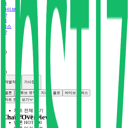
바
바이브
0
P
벅
벅스
0
P
x
0
x
0
개별차트
가사정보
멜론
유튜브 뮤직
지니
플로
바이브
벅스
차트 전체 보기
차트 전체 보기
Chart Overview
멜론 TOP 100
멜론 HOT 100